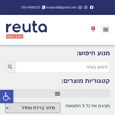
054-4680325
reutacraft@gmail.com
0
מנוע חיפוש:
קטגוריות מוצרים:
פתח סרגל
מציגים את כל ⁦5⁩ התוצאות