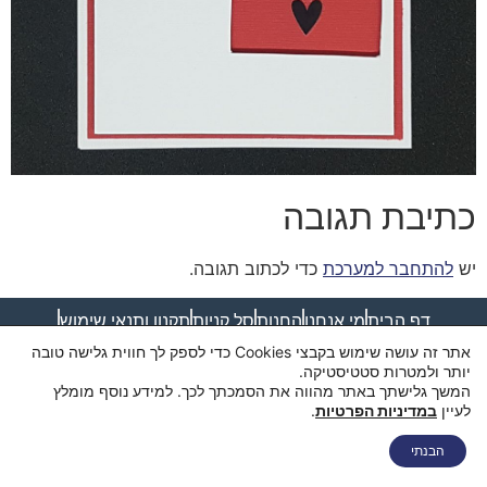
כתיבת תגובה
יש
להתחבר למערכת
כדי לכתוב תגובה.
דף הבית
מי אנחנו
החנות
סל קניות
תקנון ותנאי שימוש
מדיניות פרטיות
מדיניות משלוחים
הצהרת נגישות
צור קשר
אתר זה עושה שימוש בקבצי Cookies כדי לספק לך חווית גלישה טובה
יותר ולמטרות סטטיסטיקה.
המשך גלישתך באתר מהווה את הסמכתך לכך. למידע נוסף מומלץ
לעיין
במדיניות הפרטיות
.
הבנתי