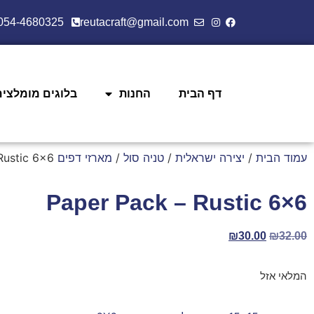
054-4680325
reutacraft@gmail.com
דף הבית
החנות
בלוגים מומלצים
עמוד הבית
/
יצירה ישראלית
/
טניה סול
/
מארזי דפים 6X6
Rustic 6×6
Paper Pack – Rustic 6×6
₪
30.00
₪
32.00
המלאי אזל