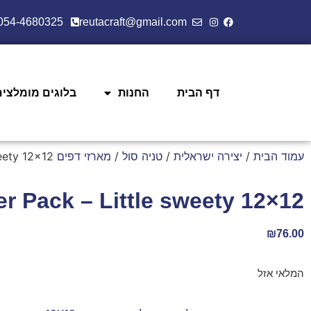
054-4680325
reutacraft@gmail.com
דף הבית
החנות
בלוגים מומלצים
עמוד הבית
/
יצירה ישראלית
/
טניה סול
/
מארזי דפים 12X12
eety 12×12
r Pack – Little sweety 12×12
₪
76.00
המלאי אזל