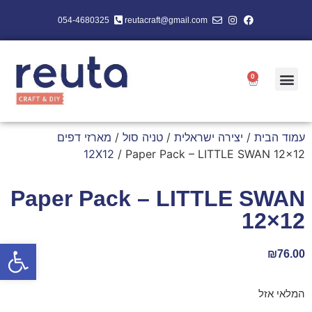
054-4680325
reutacraft@gmail.com
0
עמוד הבית
/
יצירה ישראלית
/
טניה סול
/
מארזי דפים
12X12
/ Paper Pack – LITTLE SWAN 12×12
Paper Pack – LITTLE SWAN
12×12
פתח סרגל
₪
76.00
המלאי אזל