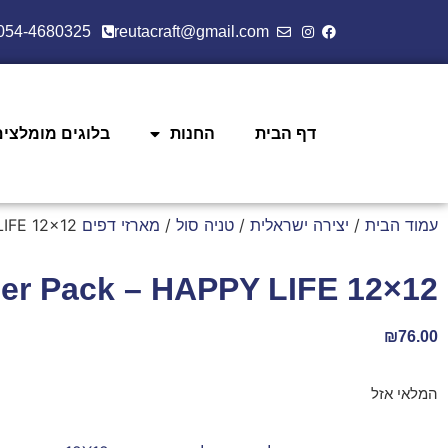
054-4680325
reutacraft@gmail.com
דף הבית
החנות
בלוגים מומלצים
עמוד הבית
/
יצירה ישראלית
/
טניה סול
/
מארזי דפים 12X12
LIFE 12×12
er Pack – HAPPY LIFE 12×12
₪
76.00
המלאי אזל