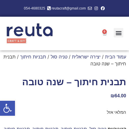
054-4680325
reutacraft@gmail.com
0
עמוד הבית
/
יצירה ישראלית
/
טניה סול
/
תבניות חיתוך
/ תבנית
חיתוך – שנה טובה
תבנית חיתוך – שנה טובה
₪
64.00
פתח סרגל
המלאי אזל
קטגוריות
טניה סול
,
תבניות חיתוך
,
תבניות חיתוך
,
תבניות חיתוך