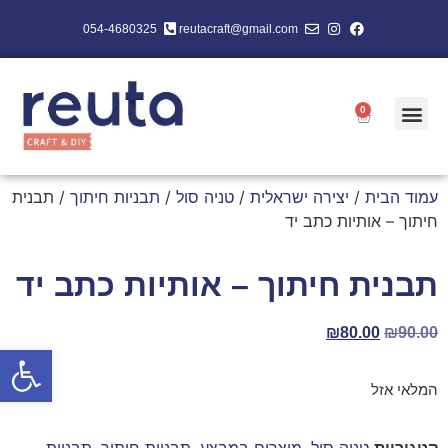
054-4680325
reutacraft@gmail.com
0
עמוד הבית
/
יצירה ישראלית
/
טניה סול
/
תבניות חיתוך
/ תבנית
חיתוך – אותיות כתב יד
תבנית חיתוך – אותיות כתב יד
₪
80.00
₪
90.00
פתח סרגל
המלאי אזל
קטגוריות
טניה סול
,
מוצרים במבצע
,
תבניות חיתוך
,
תבניות