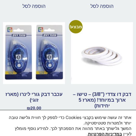
הוספה לסל
הוספה לסל
מבצע!
דבק דו צדדי (3/8″) – טישו –
עכבר דבק גורי לינרו (מארז
ארוך במיוחד! (מארז 5
זוגי)
יחידות)
₪
20.00
₪
75.00
₪
94.00
אתר זה עושה שימוש בקבצי Cookies כדי לספק לך חווית גלישה טובה
הוספה לסל
יותר ולמטרות סטטיסטיקה.
הוספה לסל
המשך גלישתך באתר מהווה את הסמכתך לכך. למידע נוסף מומלץ
לעיין
במדיניות הפרטיות
.