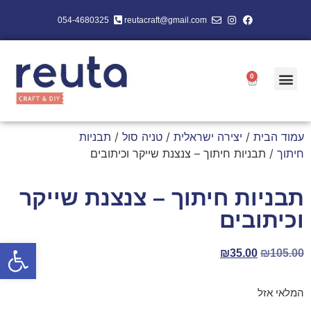
054-4680325
reutacraft@gmail.com
0
עמוד הבית
/
יצירה ישראלית
/
טניה סול
/
תבניות
חיתוך
/ תבניות חיתוך – צנצנת שייקר וכיתובים
תבניות חיתוך – צנצנת שייקר
וכיתובים
פתח סרגל
₪
35.00
₪
105.00
המלאי אזל