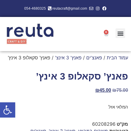
054-4680325
reutacraft@gmail.com
0
עמוד הבית
/
פאנצ'ים
/
פאנץ' 3 אינצ'
/ פאנץ’ סקאלופ 3 אינץ’
פאנץ’ סקאלופ 3 אינץ’
₪
45.00
₪
75.00
פתח סרגל
המלאי אזל
מק"ט
60208296
קטגוריות
מוצרים במבצע
,
פאנץ' 3 אינצ'
,
פאנצ'ים