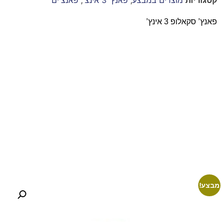
פאנץ’ סקאלופ 3 אינץ’
מבצע!