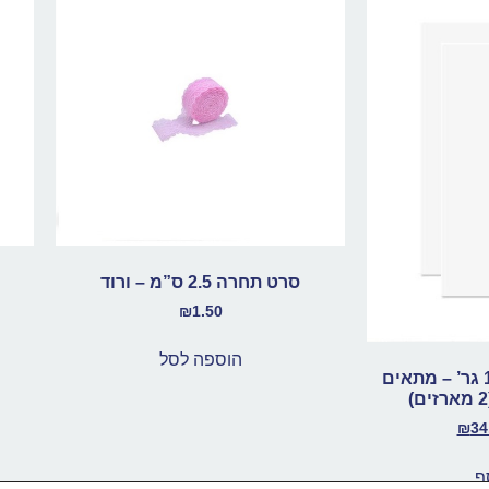
סרט תחרה 2.5 ס”מ – ורוד
₪
1.50
הוספה לסל
נייר לבן נטול עץ 170 גר’ – מתאים
₪
34
ף