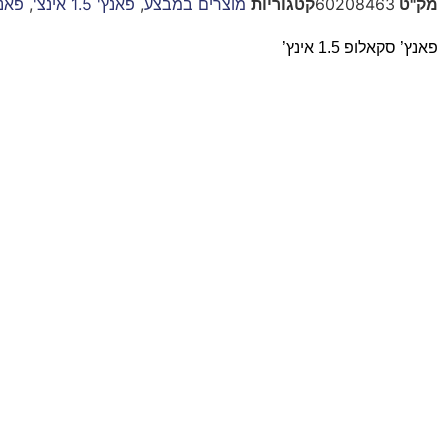
מק"ט
60208463
קטגוריות
מוצרים במבצע
,
פאנץ' 1.5 אינצ'
,
פאנצ
פאנץ’ סקאלופ 1.5 אינץ’