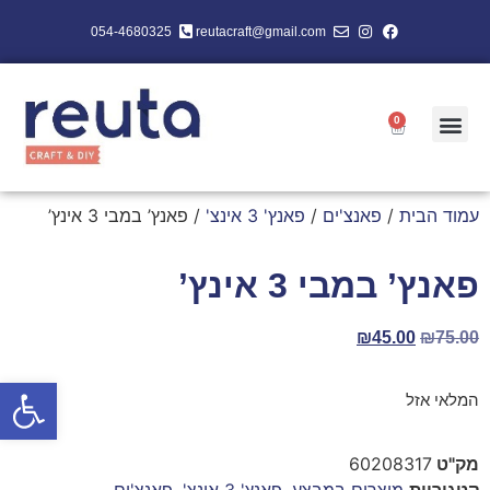
054-4680325
reutacraft@gmail.com
0
עמוד הבית
/
פאנצ'ים
/
פאנץ' 3 אינצ'
/ פאנץ’ במבי 3 אינץ’
פאנץ’ במבי 3 אינץ’
₪
45.00
₪
75.00
פתח סרגל
המלאי אזל
מק"ט
60208317
קטגוריות
מוצרים במבצע
,
פאנץ' 3 אינצ'
,
פאנצ'ים