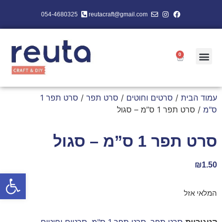
054-4680325
reutacraft@gmail.com
0
עמוד הבית
/
סרטים וחוטים
/
סרט תפר
/
סרט תפר 1
ס"מ
/ סרט תפר 1 ס”מ – סגול
סרט תפר 1 ס”מ – סגול
₪
1.50
פתח סרגל
המלאי אזל
קטגוריות
סרט תפר
,
סרט תפר 1 ס"מ
,
סרטים וחוטים