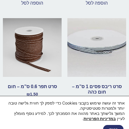
הוספה לסל
הוספה לסל
סרט ריבס פסים 1 ס”מ –
סרט תפר 0.6 ס”מ – חום
חום כהה
₪
1.50
₪
1.50
אתר זה עושה שימוש בקבצי Cookies כדי לספק לך חווית גלישה טובה
הוספה לסל
יותר ולמטרות סטטיסטיקה.
הוספה לסל
המשך גלישתך באתר מהווה את הסמכתך לכך. למידע נוסף מומלץ
לעיין
במדיניות הפרטיות
.
דף הבית
מי אנחנו
החנות
סל קניות
תקנון ותנאי שימוש