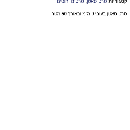
קטגוריות
סרט סאטן
,
סרטים וחוטים
סרט סאטן בעובי 9 מ”מ ובאורך
50
מטר