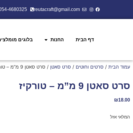
054-4680325
reutacraft@gmail.com
דף הבית
החנות
בלוגים מומלצים
עמוד הבית
/
סרטים וחוטים
/
סרט סאטן
/ סרט סאטן 9 מ”מ – טורקיז
סרט סאטן 9 מ”מ – טורקיז
₪
18.00
המלאי אזל