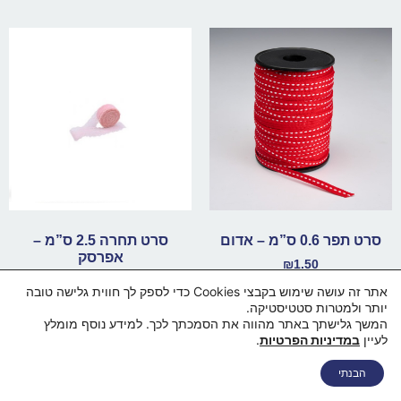
סרט תפר 0.6 ס”מ – אדום
סרט תחרה 2.5 ס”מ –
אפרסק
₪
1.50
₪
1.50
אתר זה עושה שימוש בקבצי Cookies כדי לספק לך חווית גלישה טובה
הוספה לסל
יותר ולמטרות סטטיסטיקה.
הוספה לסל
המשך גלישתך באתר מהווה את הסמכתך לכך. למידע נוסף מומלץ
לעיין
במדיניות הפרטיות
.
דף הבית
מי אנחנו
החנות
סל קניות
תקנון ותנאי שימוש
הבנתי
מדיניות פרטיות
מדיניות משלוחים
הצהרת נגישות
צור קשר