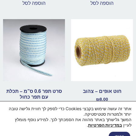
הוספה לסל
הוספה לסל
חוט אופים – צהוב
סרט תפר 0.6 ס”מ – תכלת
עם תפר כחול
₪
8.00
₪
1.50
אתר זה עושה שימוש בקבצי Cookies כדי לספק לך חווית גלישה טובה
הוספה לסל
יותר ולמטרות סטטיסטיקה.
הוספה לסל
המשך גלישתך באתר מהווה את הסמכתך לכך. למידע נוסף מומלץ
לעיין
במדיניות הפרטיות
.
דף הבית
מי אנחנו
החנות
סל קניות
תקנון ותנאי שימוש