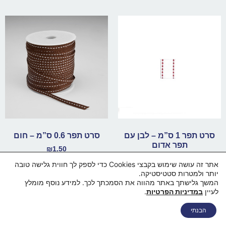
סרט תפר 1 ס”מ – לבן עם
סרט תפר 0.6 ס”מ – חום
תפר אדום
₪
1.50
₪
1.50
אתר זה עושה שימוש בקבצי Cookies כדי לספק לך חווית גלישה טובה
הוספה לסל
יותר ולמטרות סטטיסטיקה.
הוספה לסל
המשך גלישתך באתר מהווה את הסמכתך לכך. למידע נוסף מומלץ
לעיין
במדיניות הפרטיות
.
דף הבית
מי אנחנו
החנות
סל קניות
תקנון ותנאי שימוש
הבנתי
מדיניות פרטיות
מדיניות משלוחים
הצהרת נגישות
צור קשר