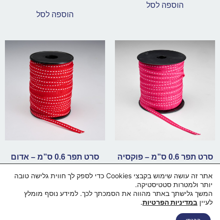
הוספה לסל
הוספה לסל
סרט תפר 0.6 ס”מ – פוקסיה
סרט תפר 0.6 ס”מ – אדום
₪
1.50
₪
1.50
אתר זה עושה שימוש בקבצי Cookies כדי לספק לך חווית גלישה טובה
יותר ולמטרות סטטיסטיקה.
הוספה לסל
הוספה לסל
המשך גלישתך באתר מהווה את הסמכתך לכך. למידע נוסף מומלץ
לעיין
במדיניות הפרטיות
.
בואו נדבר
דף הבית
מי אנחנו
החנות
סל קניות
תקנון ותנאי שימוש