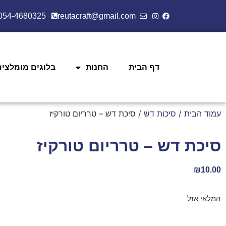
054-4680325
reutacraft@gmail.com
דף הבית
החנות
בלוגים מומלצים
עמוד הבית
/
סיכות דש
/ סיכת דש – טרריום טורקיז
סיכת דש – טרריום טורקיז
₪
10.00
המלאי אזל