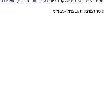
מק"ט
7296015080561
קטגוריות
ART2GO
,
מדבקות
,
מוצרים ב
קוטר המדבקות 16 מ”מ ו-25 מ”מ