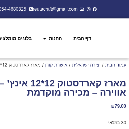
054-4680325
reutacraft@gmail.com
דף הבית
החנות
בלוגים מומלצים
עמוד הבית
/
יצירה ישראלית
/
אושרת קורן
/ מארז קארדסטוק 12*12 אינץ’ – שינוי אווירה – מכירה מוקדמת
מארז קארדסטוק 12*12
אווירה – מכירה מוקדמת
₪
79.00
30 במלאי