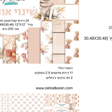
מארז נייר מדוגם עבה ואיכותי חד צדדי (250 גרם) בגודל 12X12 אינץ’ (30.48X30.48