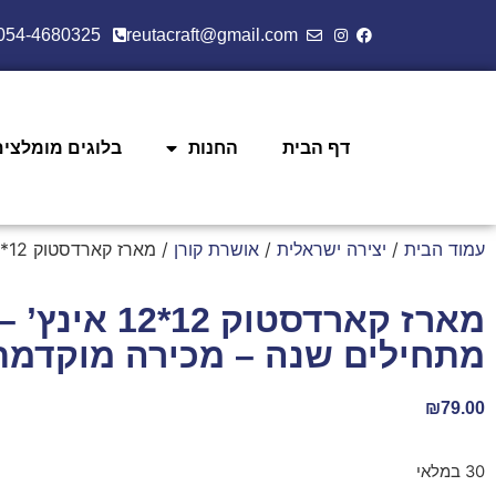
054-4680325
reutacraft@gmail.com
דף הבית
החנות
בלוגים מומלצים
עמוד הבית
/
יצירה ישראלית
/
אושרת קורן
/ מארז קארדסטוק 12*12 אינץ’ – מתחילים שנה – מכירה מוקדמת
מארז קארדסטוק 12*12 אינץ’ –
מתחילים שנה – מכירה מוקדמת
₪
79.00
30 במלאי