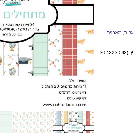
לית
,
מארזים
מארז נייר מדוגם עבה ואיכותי חד צדדי (250 גרם) בגודל 12X12 אינץ’ (30.48X30.48