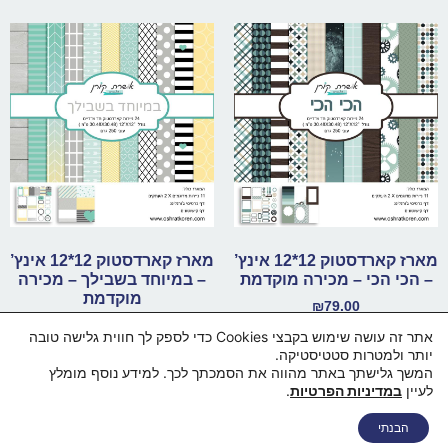
מארז קארדסטוק 12*12 אינץ’
מארז קארדסטוק 12*12 אינץ’
– הכי הכי – מכירה מוקדמת
– במיוחד בשבילך – מכירה
מוקדמת
₪
79.00
₪
79.00
אתר זה עושה שימוש בקבצי Cookies כדי לספק לך חווית גלישה טובה
הוספה לסל
יותר ולמטרות סטטיסטיקה.
הוספה לסל
המשך גלישתך באתר מהווה את הסמכתך לכך. למידע נוסף מומלץ
לעיין
במדיניות הפרטיות
.
דף הבית
מי אנחנו
החנות
סל קניות
תקנון ותנאי שימוש
הבנתי
מדיניות פרטיות
מדיניות משלוחים
הצהרת נגישות
צור קשר