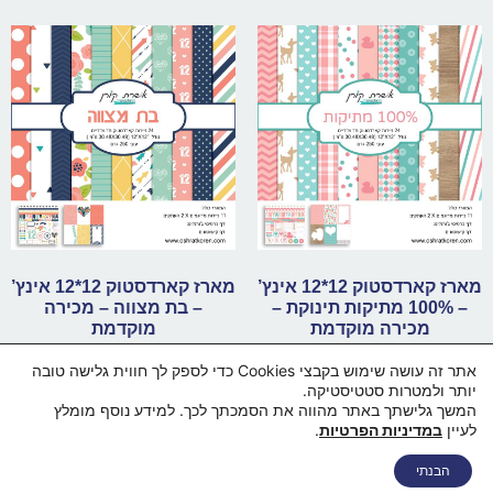
מארז קארדסטוק 12*12 אינץ’
מארז קארדסטוק 12*12 אינץ’
– 100% מתיקות תינוקת –
– בת מצווה – מכירה
מכירה מוקדמת
מוקדמת
₪
79.00
₪
79.00
אתר זה עושה שימוש בקבצי Cookies כדי לספק לך חווית גלישה טובה
יותר ולמטרות סטטיסטיקה.
הוספה לסל
הוספה לסל
המשך גלישתך באתר מהווה את הסמכתך לכך. למידע נוסף מומלץ
לעיין
במדיניות הפרטיות
.
דף הבית
מי אנחנו
החנות
סל קניות
תקנון ותנאי שימוש
הבנתי
מדיניות פרטיות
מדיניות משלוחים
הצהרת נגישות
צור קשר