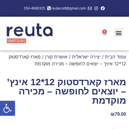
054-4680325
reutacraft@gmail.com
0
עמוד הבית
/
יצירה ישראלית
/
אושרת קורן
/ מארז קארדסטוק
12*12 אינץ’ – יוצאים לחופשה – מכירה מוקדמת
מארז קארדסטוק 12*12 אינץ’
– יוצאים לחופשה – מכירה
מוקדמת
פתח סרגל
₪
79.00