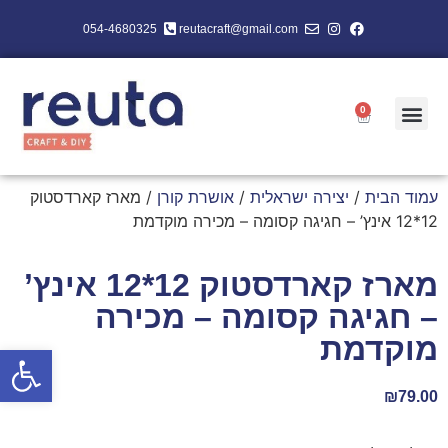
054-4680325
reutacraft@gmail.com
0
עמוד הבית
/
יצירה ישראלית
/
אושרת קורן
/ מארז קארדסטוק
12*12 אינץ’ – חגיגה קסומה – מכירה מוקדמת
מארז קארדסטוק 12*12 אינץ’
– חגיגה קסומה – מכירה
מוקדמת
פתח סרגל
₪
79.00