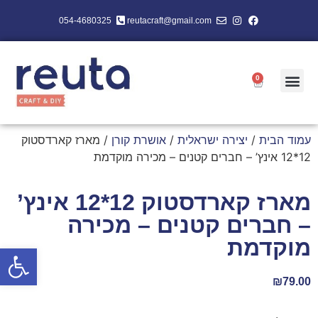
054-4680325
reutacraft@gmail.com
0
עמוד הבית
/
יצירה ישראלית
/
אושרת קורן
/ מארז קארדסטוק
12*12 אינץ’ – חברים קטנים – מכירה מוקדמת
מארז קארדסטוק 12*12 אינץ’
– חברים קטנים – מכירה
מוקדמת
פתח סרגל
₪
79.00