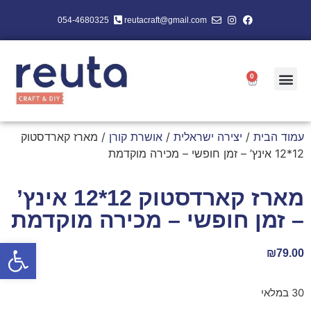
054-4680325
reutacraft@gmail.com
0
עמוד הבית
/
יצירה ישראלית
/
אושרת קורן
/ מארז קארדסטוק
12*12 אינץ’ – זמן חופשי – מכירה מוקדמת
מארז קארדסטוק 12*12 אינץ’
– זמן חופשי – מכירה מוקדמת
פתח סרגל
₪
79.00
30 במלאי