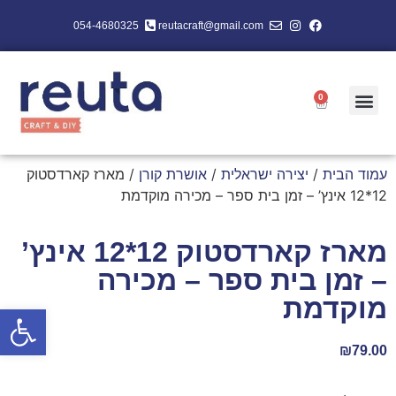
054-4680325
reutacraft@gmail.com
0
עמוד הבית
/
יצירה ישראלית
/
אושרת קורן
/ מארז קארדסטוק
12*12 אינץ’ – זמן בית ספר – מכירה מוקדמת
מארז קארדסטוק 12*12 אינץ’
– זמן בית ספר – מכירה
מוקדמת
פתח סרגל
₪
79.00