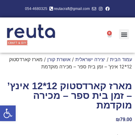
054-4680325
reutacraft@gmail.com
0
עמוד הבית
/
יצירה ישראלית
/
אושרת קורן
/ מארז קארדסטוק
12*12 אינץ’ – זמן בית ספר – מכירה מוקדמת
מארז קארדסטוק 12*12 אינץ’
– זמן בית ספר – מכירה
מוקדמת
פתח סרגל
₪
79.00