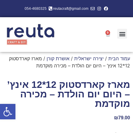
054-4680325
reutacraft@gmail.com
0
עמוד הבית
/
יצירה ישראלית
/
אושרת קורן
/ מארז קארדסטוק
12*12 אינץ’ – היום יום הולדת – מכירה מוקדמת
מארז קארדסטוק 12*12 אינץ’
– היום יום הולדת – מכירה
מוקדמת
פתח סרגל
₪
79.00