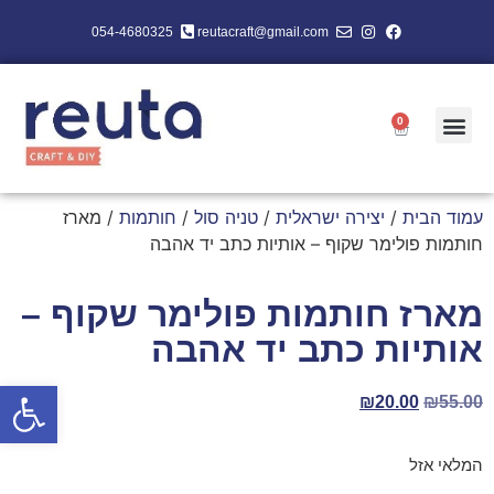
054-4680325
reutacraft@gmail.com
0
עמוד הבית
/
יצירה ישראלית
/
טניה סול
/
חותמות
/ מארז
חותמות פולימר שקוף – אותיות כתב יד אהבה
מארז חותמות פולימר שקוף –
אותיות כתב יד אהבה
פתח סרגל
₪
20.00
₪
55.00
המלאי אזל