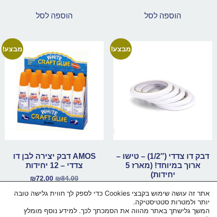
הוספה לסל
הוספה לסל
מבצע!
מבצע!
דבק דו צדדי (1/2″) – טישו –
AMOS דבק יצירה לבן דו
ארוך במיוחד! (מארז 5
צדדי – 12 יחידות
יחידות)
₪
72.00
₪
84.00
₪
86.00
₪
94.00
אתר זה עושה שימוש בקבצי Cookies כדי לספק לך חווית גלישה טובה
הוספה לסל
יותר ולמטרות סטטיסטיקה.
מידע נוסף
המשך גלישתך באתר מהווה את הסמכתך לכך. למידע נוסף מומלץ