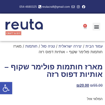
054-4680325
reutacraft@gmail.com
0
עמוד הבית
/
יצירה ישראלית
/
טניה סול
/
חותמות
/ מארז
חותמות פולימר שקוף – אותיות דפוס רזה
מארז חותמות פולימר שקוף –
אותיות דפוס רזה
פתח סרגל
₪
20.00
₪
55.00
המלאי אזל