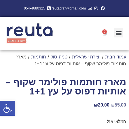
054-4680325
reutacraft@gmail.com
0
עמוד הבית
/
יצירה ישראלית
/
טניה סול
/
חותמות
/ מארז
חותמות פולימר שקוף – אותיות דפוס על עץ 1+1
מארז חותמות פולימר שקוף –
אותיות דפוס על עץ 1+1
פתח סרגל
₪
20.00
₪
55.00
המלאי אזל