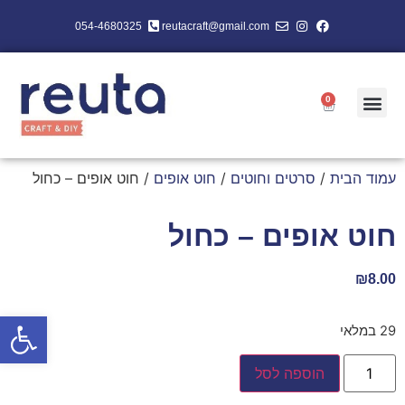
054-4680325
reutacraft@gmail.com
0
עמוד הבית
/
סרטים וחוטים
/
חוט אופים
/ חוט אופים – כחול
חוט אופים – כחול
₪
8.00
פתח סרגל
29 במלאי
הוספה לסל