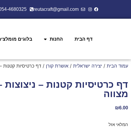
054-4680325
reutacraft@gmail.com
דף הבית
החנות
בלוגים מומלצים
עמוד הבית
/
יצירה ישראלית
/
אושרת קורן
/ דף כרטיסיות קטנות – 
דף כרטיסיות קטנות – ניצוצות –
מצווה
₪
6.00
המלאי אזל