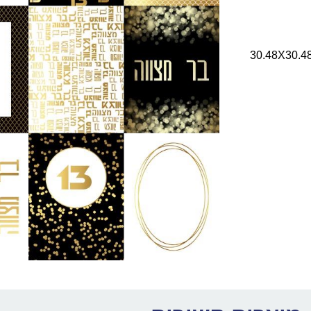
כרטיסיות עבה ואיכותי חד צדדי (250 גרם) בגודל 12X12 אינץ’ (30.48X30.48