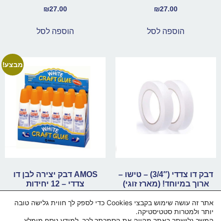
₪
27.00
₪
27.00
הוספה לסל
הוספה לסל
מבצע!
דבק דו צדדי (3/4″) – טישו –
AMOS דבק יצירה לבן דו
ארוך במיוחד! (מארז זוגי)
צדדי – 12 יחידות
₪
72.00
₪
84.00
₪
60.00
אתר זה עושה שימוש בקבצי Cookies כדי לספק לך חווית גלישה טובה
יותר ולמטרות סטטיסטיקה.
הוספה לסל
הוספה לסל
המשך גלישתך באתר מהווה את הסמכתך לכך. למידע נוסף מומלץ