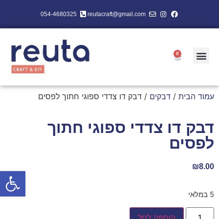
054-4680325
reutacraft@gmail.com
0
עמוד הבית
/
דבקים
/ דבק דו צדדי ספוגי חתוך לפסים
דבק דו צדדי ספוגי חתוך
לפסים
₪
8.00
פתח סרגל
5 במלאי
הוספה לסל