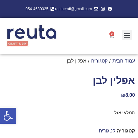
054-4680325
reutacraft@gmail.com
0
עמוד הבית
/
קטגוריה
/ אפלין לבן
אפלין לבן
₪
8.00
פתח סרגל
המלאי אזל
קטגוריה
קטגוריה