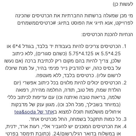
לעשות כן)
מי מכן שמעלה ברשתות החברתיות את הכרטיסים שהכינה
לפרוייקט, אנא תייגי את הפוסט בתיוג:
#כרטיסיםמשמחים
הנחיות להכנת הכרטיסים:
הכרטיסים צריכים להיות בעבודת יד בלבד, בגודל 4*6 או
4.25*5.5 או 4.125*5.75 (כשהם סגורים), ללא כיתוב
שלכן, צריך להיות בהם מקום ריק לכתיבת ברכה (אם נעשו
על בסיס כהה, יש להדביק נייר פנימי בהיר, על מנת שיוכלו
לרשום עליו). כרטיסים בלבד, ללא מעטפה.
הכרטיסים יכולים להיות מלווים בכל כיתוב אפשרי (יום
הולדת שמח, מזל טוב, תודה, החלמה מהירה, רפואה
שלמה, בריאות טובה ואיתנה וכו) עם עדיפות לכיתוב כללי
(במיוחד בשבילך, מכל הלב וכו)
.
מגוון ענק של מדבקות
איחולים מושלמות תוכלו למצוא ב
אתר של tea&soda
כל כמות תתקבל בשמחה, החל מכרטיס אחד.
את הכרטיסים המוכנים יש להעביר אליי, רעות ארד, ידנית,
או במשלוח בדואר רגיל/רשום/24.
(כתובת תימסר בפרטי