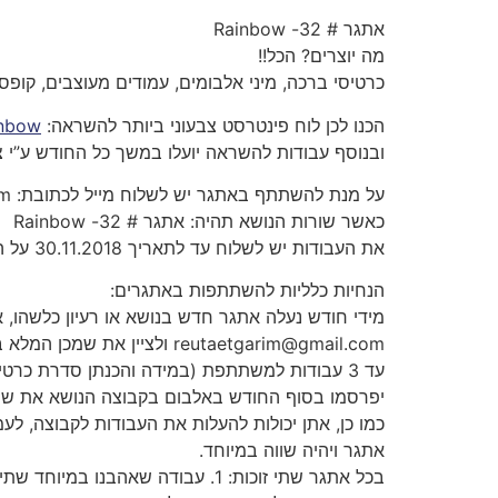
אתגר # 32- Rainbow
מה יוצרים? הכל!!
כרטיסי ברכה, מיני אלבומים, עמודים מעוצבים, קו
הכנו לכן לוח פינטרסט צבעוני ביותר להשראה:
nbow/
ובנוסף עבודות להשראה יועלו במשך כל החודש ע”י צוות הDT המוכשר
על מנת להשתתף באתגר יש לשלוח מייל לכתובת:
om
כאשר שורות הנושא תהיה: אתגר # 32- Rainbow
את העבודות יש לשלוח עד לתאריך 30.11.2018 על הזוכות נכריז עד לתאריך 10.12.2018
הנחיות כלליות להשתתפות באתגרים:
מידי חודש נעלה אתגר חדש בנושא או רעיון כלשהו,
reutaetgarim@gmail.com
ולציין את שמכן המלא במ
עד 3 עבודות למשתתפת (במידה והכנתן סדרת כרט
יפרסמו בסוף החודש באלבום בקבוצה הנושא את ש
כמו כן, אתן יכולות להעלות את העבודות לקבוצה, ל
אתגר ויהיה שווה במיוחד.
בכל אתגר שתי זוכות: 1. עבודה שאהבנו במיוחד שתיבחר על ידי וצוות העיצוב. 2. זוכה שתעלה בהגרלה בין כל המשתתפות.